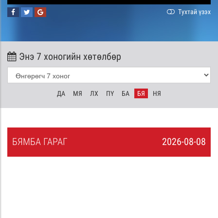
Тухтай үзэх
Энэ 7 хоногийн хөтөлбөр
ДА
МЯ
ЛХ
ПҮ
БА
БЯ
НЯ
БЯ
МБА
ГАРАГ
2026-08-08
7