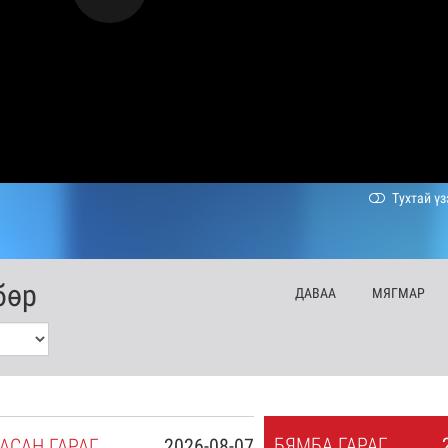
Тухтай үз
бөр
ДА
ВАА
МЯ
ГМАР
БЯ
МБА
ГАРАГ
АСАН
ГАРАГ
2026-08-07