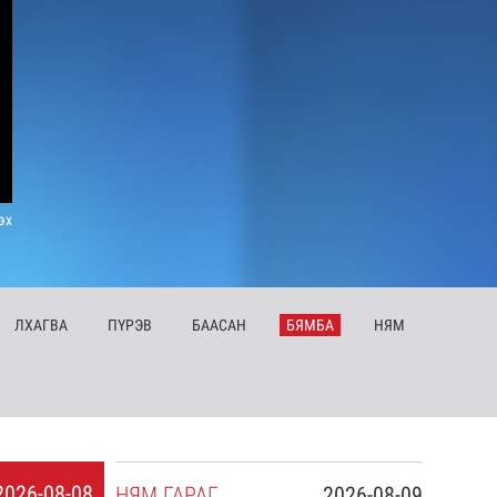
эх
ЛХ
АГВА
ПҮ
РЭВ
БА
АСАН
БЯ
МБА
НЯ
М
2026-08-08
НЯ
М
ГАРАГ
2026-08-09