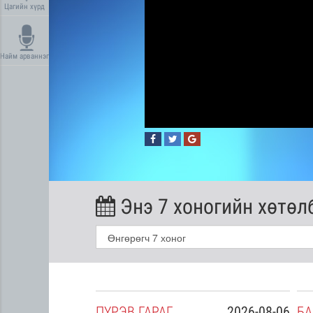
Цагийн хүрд
Найм арваннэг
Энэ 7 хоногийн хөтөл
2026-08-05
ПҮ
РЭВ
ГАРАГ
2026-08-06
БА