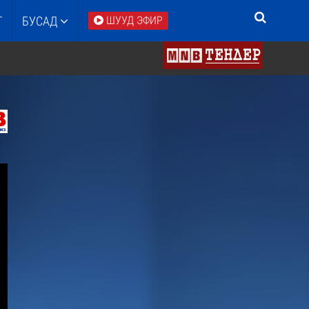
Т
БУСАД
ШУУД ЭФИР