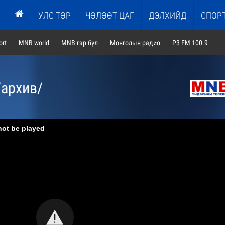
УЛС ТӨР
ЧӨЛӨӨТ ЦАГ
ДЭЛХИЙД
СПОР
rt
MNB world
MNB гэр бүл
Монголын радио
P3 FM 100.9
/архив/
not be played