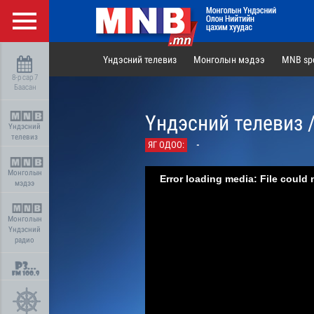
Үндэсний телевиз
Монголын мэдээ
MNB spo
8-р сар 7
Баасан
Үндэсний телевиз 
Үндэсний
телевиз
ЯГ ОДОО:
-
Монголын
Error loading media: File could 
мэдээ
Монголын
Үндэсний
радио