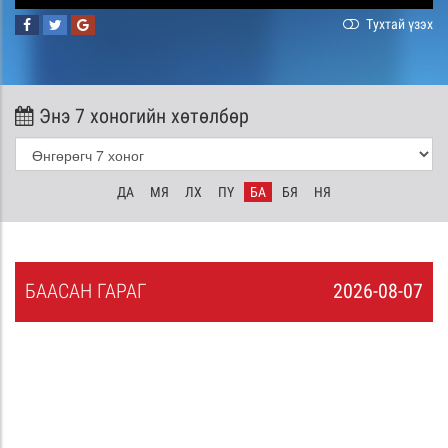
Тухтай үзэх
Энэ 7 хоногийн хөтөлбөр
ДА
МЯ
ЛХ
ПҮ
БА
БЯ
НЯ
БА
АСАН
ГАРАГ
2026-08-07
6