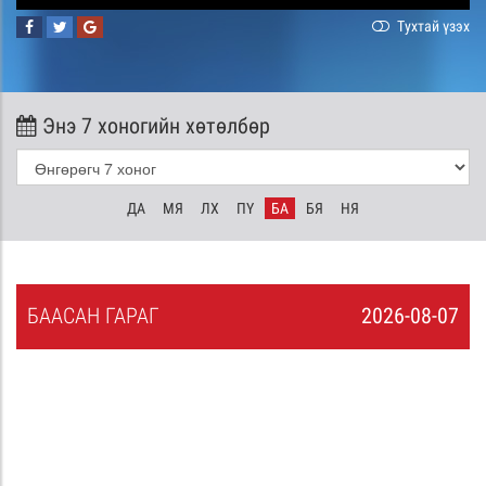
Тухтай үзэх
Энэ 7 хоногийн хөтөлбөр
ДА
МЯ
ЛХ
ПҮ
БА
БЯ
НЯ
БА
АСАН
ГАРАГ
2026-08-07
6