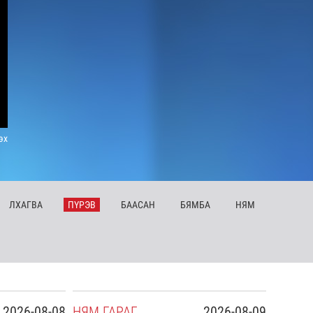
эх
ЛХ
АГВА
ПҮ
РЭВ
БА
АСАН
БЯ
МБА
НЯ
М
2026-08-08
НЯ
М
ГАРАГ
2026-08-09