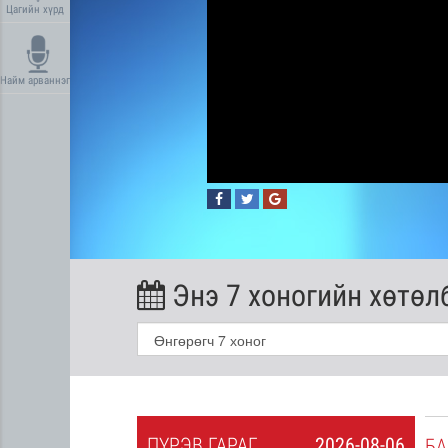
Цагийн хүрд
Найм арваннэг
Энэ 7 хоногийн хөтөл
ПҮ
РЭВ
ГАРАГ
2026-08-06
2026-08-05
БА