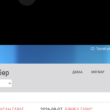
Тухтай үз
бөр
ДА
ВАА
МЯ
ГМАР
АСАН
ГАРАГ
2026-08-07
БЯ
МБА
ГАРАГ