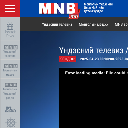
Үндэсний телевиз
Монголын мэдээ
MNB spo
8-р сар 6
Пүрэв
Үндэсний телевиз 
Үндэсний
телевиз
ЯГ ОДОО:
2025-04-23 00:00:00-2025-0
Монголын
Error loading media: File could 
мэдээ
Монголын
Үндэсний
радио