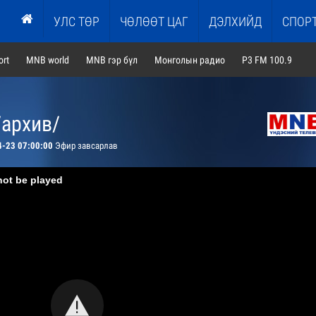
УЛС ТӨР
ЧӨЛӨӨТ ЦАГ
ДЭЛХИЙД
СПОР
rt
MNB world
MNB гэр бүл
Монголын радио
P3 FM 100.9
/архив/
4-23 07:00:00
Эфир завсарлав
not be played