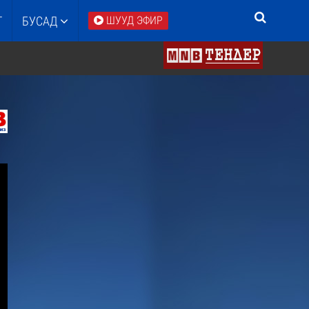
Т
БУСАД
ШУУД ЭФИР