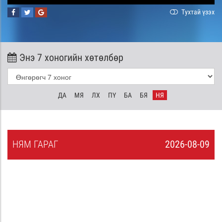
Тухтай үзэх
Энэ 7 хоногийн хөтөлбөр
ДА
МЯ
ЛХ
ПҮ
БА
БЯ
НЯ
НЯ
М
ГАРАГ
2026-08-09
8