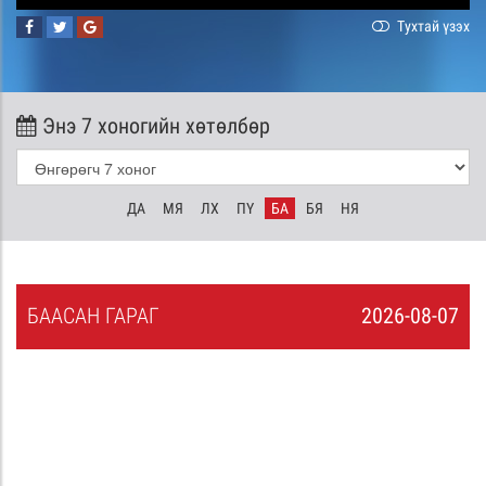
Тухтай үзэх
Энэ 7 хоногийн хөтөлбөр
ДА
МЯ
ЛХ
ПҮ
БА
БЯ
НЯ
БА
АСАН
ГАРАГ
2026-08-07
6