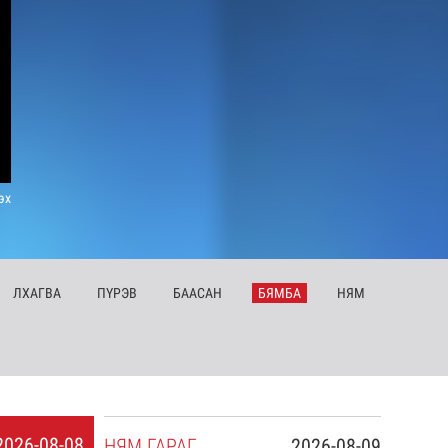
эх
ЛХ
АГВА
ПҮ
РЭВ
БА
АСАН
БЯ
МБА
НЯ
М
2026-08-08
НЯ
М
ГАРАГ
2026-08-09