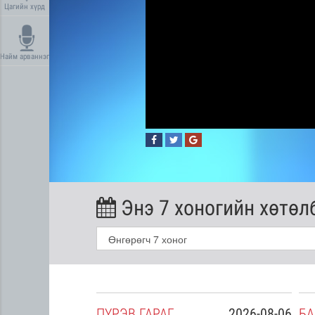
Цагийн хүрд
Найм арваннэг
Энэ 7 хоногийн хөтөл
2026-08-05
ПҮ
РЭВ
ГАРАГ
2026-08-06
БА