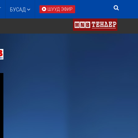
Т
БУСАД
ШУУД ЭФИР