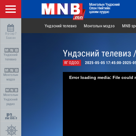
Үндэсний телевиз
Монголын мэдээ
MNB spo
8-р сар 7
Баасан
Үндэсний телевиз 
Үндэсний
телевиз
ЯГ ОДОО:
2025-05-05 17:45:00-2025-0
Монголын
Error loading media: File could 
мэдээ
Монголын
Үндэсний
радио