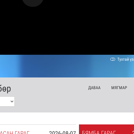
Тухтай үз
бөр
ДА
ВАА
МЯ
ГМАР
БЯ
МБА
ГАРАГ
АСАН
ГАРАГ
2026-08-07