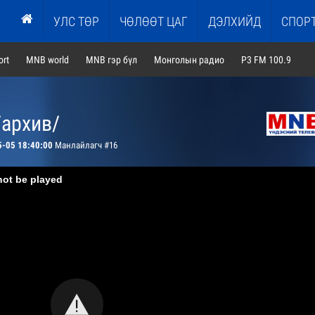
УЛС ТӨР
ЧӨЛӨӨТ ЦАГ
ДЭЛХИЙД
СПОР
rt
MNB world
MNB гэр бүл
Монголын радио
P3 FM 100.9
/архив/
5-05 18:40:00
Манлайлагч #16
not be played