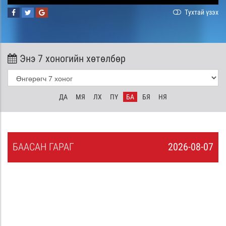
Тухтай үзэх
Энэ 7 хоногийн хөтөлбөр
ДА
МЯ
ЛХ
ПҮ
БА
БЯ
НЯ
БА
АСАН
ГАРАГ
2026-08-07
6