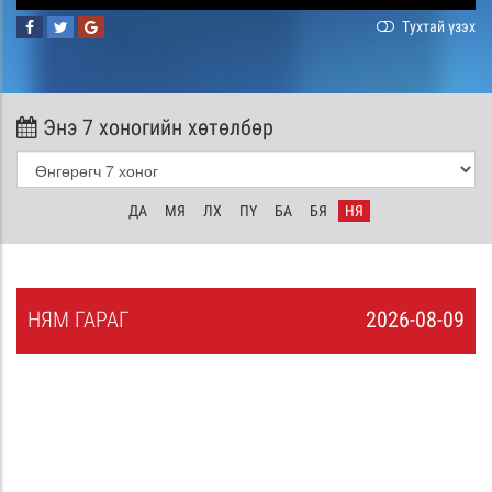
Тухтай үзэх
Энэ 7 хоногийн хөтөлбөр
ДА
МЯ
ЛХ
ПҮ
БА
БЯ
НЯ
НЯ
М
ГАРАГ
2026-08-09
8