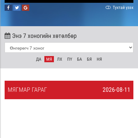
Тухтай үзэх
Энэ 7 хоногийн хөтөлбөр
ДА
МЯ
ЛХ
ПҮ
БА
БЯ
НЯ
МЯ
ГМАР
ГАРАГ
2026-08-11
0