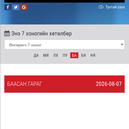
Тухтай үзэх
Энэ 7 хоногийн хөтөлбөр
ДА
МЯ
ЛХ
ПҮ
БА
БЯ
НЯ
БА
АСАН
ГАРАГ
2026-08-07
6