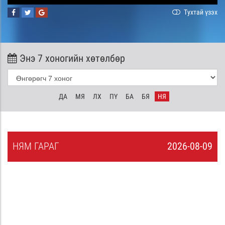
Тухтай үзэх
Энэ 7 хоногийн хөтөлбөр
ДА
МЯ
ЛХ
ПҮ
БА
БЯ
НЯ
НЯ
М
ГАРАГ
2026-08-09
8