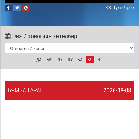
Тухтай үзэх
Энэ 7 хоногийн хөтөлбөр
ДА
МЯ
ЛХ
ПҮ
БА
БЯ
НЯ
БЯ
МБА
ГАРАГ
2026-08-08
7