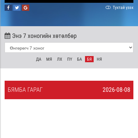
Тухтай үзэх
Энэ 7 хоногийн хөтөлбөр
ДА
МЯ
ЛХ
ПҮ
БА
БЯ
НЯ
БЯ
МБА
ГАРАГ
2026-08-08
7