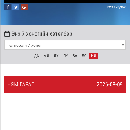
Тухтай үзэх
Энэ 7 хоногийн хөтөлбөр
ДА
МЯ
ЛХ
ПҮ
БА
БЯ
НЯ
НЯ
М
ГАРАГ
2026-08-09
8