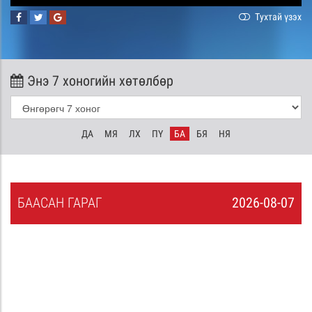
Тухтай үзэх
Энэ 7 хоногийн хөтөлбөр
ДА
МЯ
ЛХ
ПҮ
БА
БЯ
НЯ
БА
АСАН
ГАРАГ
2026-08-07
6