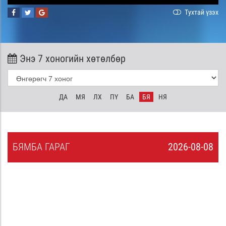
Тухтай үзэх
Энэ 7 хоногийн хөтөлбөр
ДА
МЯ
ЛХ
ПҮ
БА
БЯ
НЯ
БЯ
МБА
ГАРАГ
2026-08-08
7