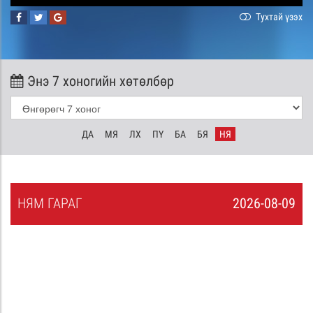
Тухтай үзэх
Энэ 7 хоногийн хөтөлбөр
ДА
МЯ
ЛХ
ПҮ
БА
БЯ
НЯ
НЯ
М
ГАРАГ
2026-08-09
8