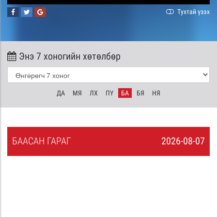
Тухтай үзэх
Энэ 7 хоногийн хөтөлбөр
ДА
МЯ
ЛХ
ПҮ
БА
БЯ
НЯ
БА
АСАН
ГАРАГ
2026-08-07
6