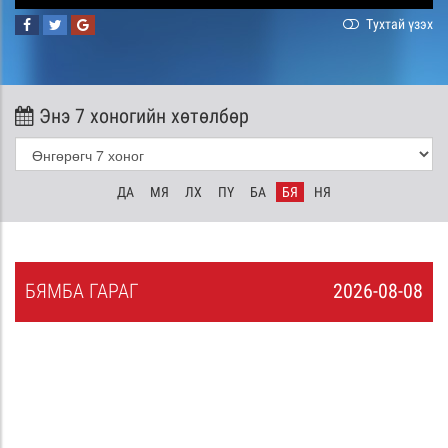
Тухтай үзэх
Энэ 7 хоногийн хөтөлбөр
ДА
МЯ
ЛХ
ПҮ
БА
БЯ
НЯ
БЯ
МБА
ГАРАГ
2026-08-08
7