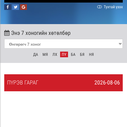
Тухтай үзэх
Энэ 7 хоногийн хөтөлбөр
ДА
МЯ
ЛХ
ПҮ
БА
БЯ
НЯ
ПҮ
РЭВ
ГАРАГ
2026-08-06
5