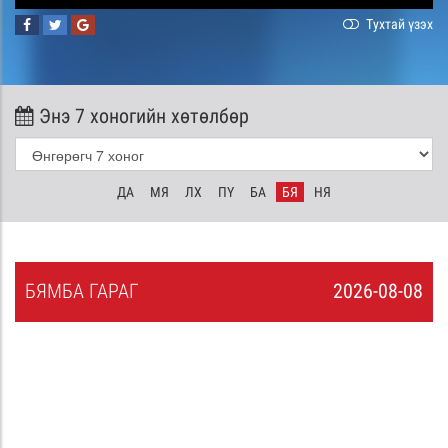
Тухтай үзэх
Энэ 7 хоногийн хөтөлбөр
ДА
МЯ
ЛХ
ПҮ
БА
БЯ
НЯ
БЯ
МБА
ГАРАГ
2026-08-08
7