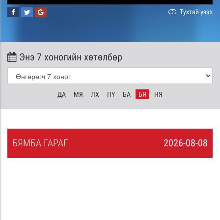
Тухтай үзэх
Энэ 7 хоногийн хөтөлбөр
ДА
МЯ
ЛХ
ПҮ
БА
БЯ
НЯ
БЯ
МБА
ГАРАГ
2026-08-08
7