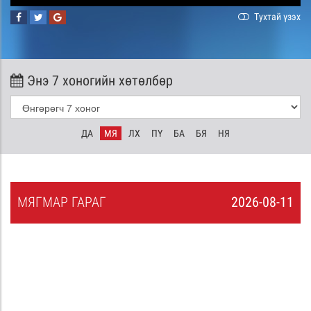
Тухтай үзэх
Энэ 7 хоногийн хөтөлбөр
ДА
МЯ
ЛХ
ПҮ
БА
БЯ
НЯ
МЯ
ГМАР
ГАРАГ
2026-08-11
0