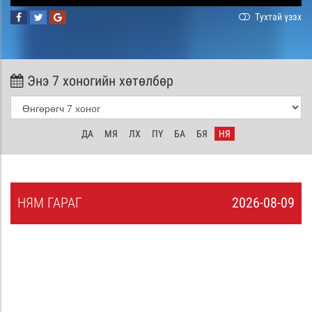
Тухтай үзэх
Энэ 7 хоногийн хөтөлбөр
ДА
МЯ
ЛХ
ПҮ
БА
БЯ
НЯ
НЯ
М
ГАРАГ
2026-08-09
8