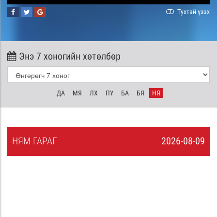
Тухтай үзэх
Энэ 7 хоногийн хөтөлбөр
ДА
МЯ
ЛХ
ПҮ
БА
БЯ
НЯ
НЯ
М
ГАРАГ
2026-08-09
8