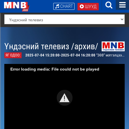
CHART
ШУУД
Үндэсний телевиз /архив/
ЯГ ОДОО:
2025-07-04 15:20:00-2025-07-04 16:20:00
“ЗӨВ” мэтгэлцээн- Технологийн хөгжлийн өндөр дэвшил нь залуусын сэтгэх чадварт сөргөөр нөлөөлдөг
Error loading media: File could not be played