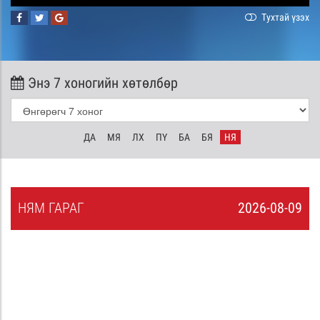
Тухтай үзэх
Энэ 7 хоногийн хөтөлбөр
ДА
МЯ
ЛХ
ПҮ
БА
БЯ
НЯ
НЯ
М
ГАРАГ
2026-08-09
8