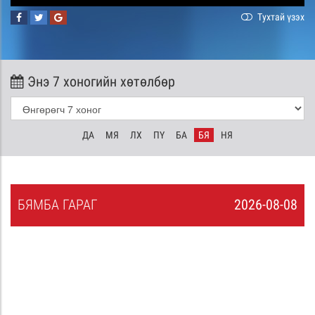
Тухтай үзэх
Энэ 7 хоногийн хөтөлбөр
ДА
МЯ
ЛХ
ПҮ
БА
БЯ
НЯ
БЯ
МБА
ГАРАГ
2026-08-08
7