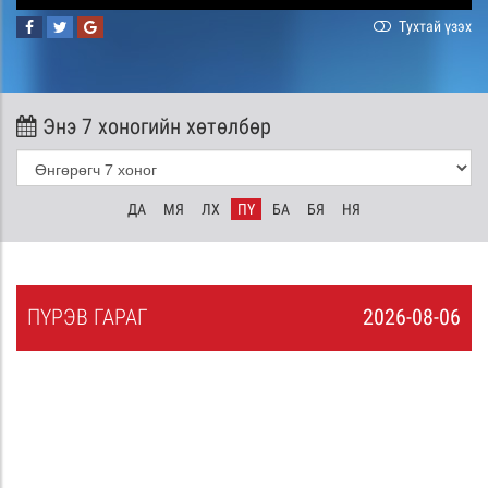
Тухтай үзэх
Энэ 7 хоногийн хөтөлбөр
ДА
МЯ
ЛХ
ПҮ
БА
БЯ
НЯ
ПҮ
РЭВ
ГАРАГ
2026-08-06
5