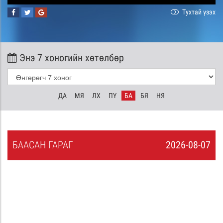
Тухтай үзэх
Энэ 7 хоногийн хөтөлбөр
ДА
МЯ
ЛХ
ПҮ
БА
БЯ
НЯ
БА
АСАН
ГАРАГ
2026-08-07
6