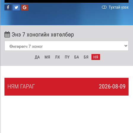
Тухтай үзэх
Энэ 7 хоногийн хөтөлбөр
ДА
МЯ
ЛХ
ПҮ
БА
БЯ
НЯ
НЯ
М
ГАРАГ
2026-08-09
8