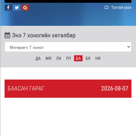
Тухтай үзэх
Энэ 7 хоногийн хөтөлбөр
ДА
МЯ
ЛХ
ПҮ
БА
БЯ
НЯ
БА
АСАН
ГАРАГ
2026-08-07
6