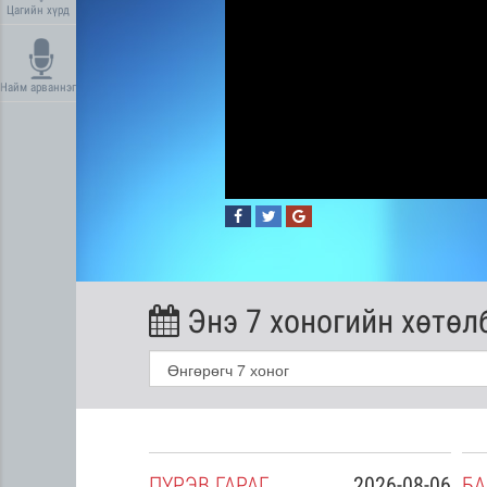
Цагийн хүрд
Найм арваннэг
Энэ 7 хоногийн хөтөл
2026-08-05
ПҮ
РЭВ
ГАРАГ
2026-08-06
БА