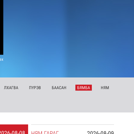
эх
ЛХ
АГВА
ПҮ
РЭВ
БА
АСАН
БЯ
МБА
НЯ
М
2026-08-08
НЯ
М
ГАРАГ
2026-08-09