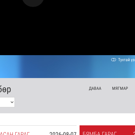
Тухтай үз
бөр
ДА
ВАА
МЯ
ГМАР
БЯ
МБА
ГАРАГ
АСАН
ГАРАГ
2026-08-07