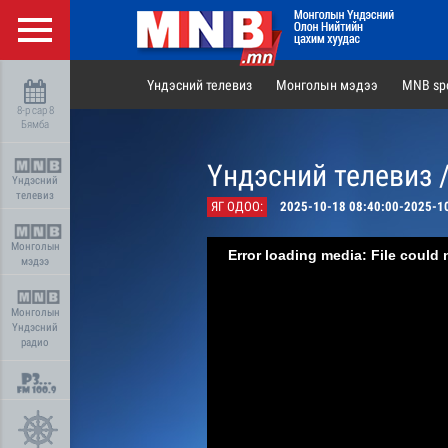
Үндэсний телевиз
Монголын мэдээ
MNB spo
8-р сар 8
Бямба
Үндэсний телевиз 
Үндэсний
телевиз
ЯГ ОДОО:
2025-10-18 08:40:00-2025-1
Монголын
Error loading media: File could 
мэдээ
Монголын
Үндэсний
радио