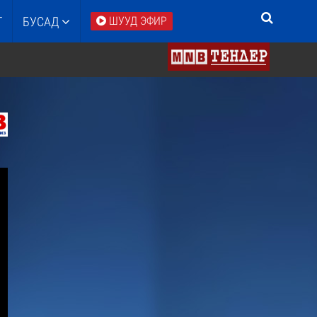
Т
БУСАД
ШУУД ЭФИР