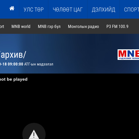
УЛС ТӨР
ЧӨЛӨӨТ ЦАГ
ДЭЛХИЙД
СПОР
rt
MNB world
MNB гэр бүл
Монголын радио
P3 FM 100.9
/архив/
0-18 09:00:00
АТГ-ын мэдээлэл
not be played