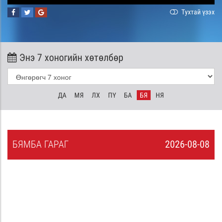
Тухтай үзэх
Энэ 7 хоногийн хөтөлбөр
ДА
МЯ
ЛХ
ПҮ
БА
БЯ
НЯ
БЯ
МБА
ГАРАГ
2026-08-08
7