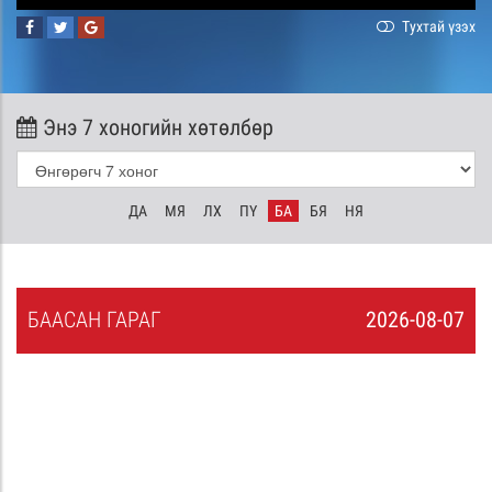
Тухтай үзэх
Энэ 7 хоногийн хөтөлбөр
ДА
МЯ
ЛХ
ПҮ
БА
БЯ
НЯ
БА
АСАН
ГАРАГ
2026-08-07
6