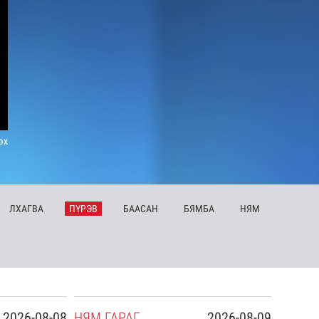
эх
ЛХ
АГВА
ПҮ
РЭВ
БА
АСАН
БЯ
МБА
НЯ
М
2026-08-08
НЯ
М
ГАРАГ
2026-08-09