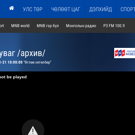
УЛС ТӨР
ЧӨЛӨӨТ ЦАГ
ДЭЛХИЙД
СПОР
rt
MNB world
MNB гэр бүл
Монголын радио
P3 FM 100.9
ваг /архив/
3-21 10:00:00
“Өглөө хөтөлбөр”
not be played