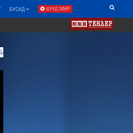
Т
БУСАД
ШУУД ЭФИР