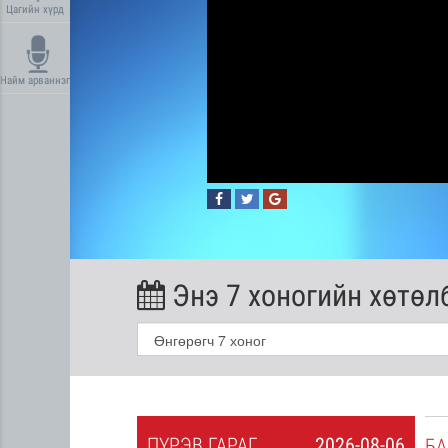
Цагийн хүрд
Найм арваннэг
Энэ 7 хоногийн хөтөл
ПҮ
РЭВ
ГАРАГ
2026-08-06
2026-08-05
БА