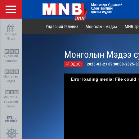
Үндэсний телевиз
Монголын мэдээ
MNB spo
8-р сар 6
Пүрэв
Монголын Мэдээ су
Үндэсний
телевиз
ЯГ ОДОО:
2025-03-21 09:00:00-2025-0
Монголын
Error loading media: File could 
мэдээ
Монголын
Үндэсний
радио