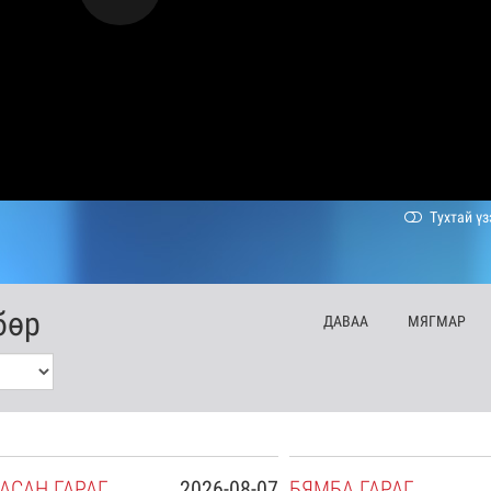
Тухтай үз
бөр
ДА
ВАА
МЯ
ГМАР
АСАН
ГАРАГ
2026-08-07
БЯ
МБА
ГАРАГ