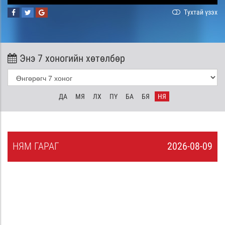
Тухтай үзэх
Энэ 7 хоногийн хөтөлбөр
ДА
МЯ
ЛХ
ПҮ
БА
БЯ
НЯ
НЯ
М
ГАРАГ
2026-08-09
8