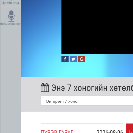
Цагийн хүрд
Найм арваннэг
Энэ 7 хоногийн хөтөл
Б
2026-08-05
ПҮ
РЭВ
ГАРАГ
2026-08-06