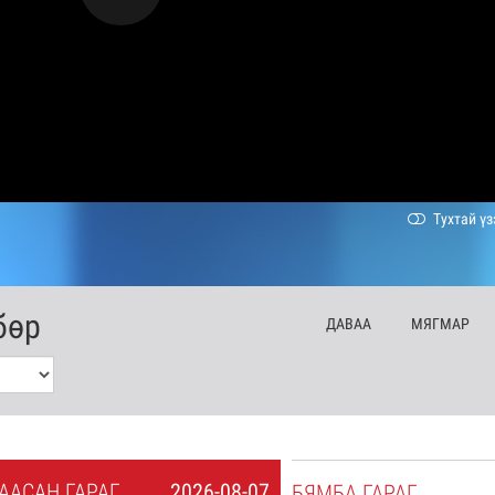
Тухтай үз
бөр
ДА
ВАА
МЯ
ГМАР
А
АСАН
ГАРАГ
2026-08-07
БЯ
МБА
ГАРАГ