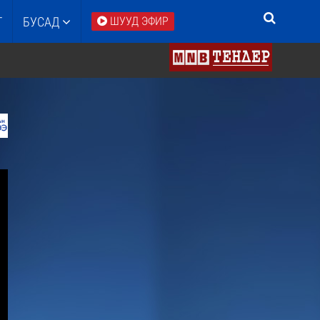
Т
БУСАД
ШУУД ЭФИР