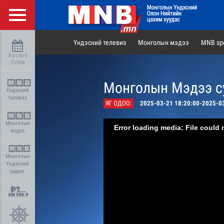
Үндэсний телевиз
Монголын мэдээ
MNB spo
8-р сар 6
Пүрэв
Монголын Мэдээ су
Үндэсний
телевиз
ЯГ ОДОО:
2025-03-21 18:20:00-2025-0
Монголын
Error loading media: File could 
мэдээ
Монголын
Үндэсний
радио