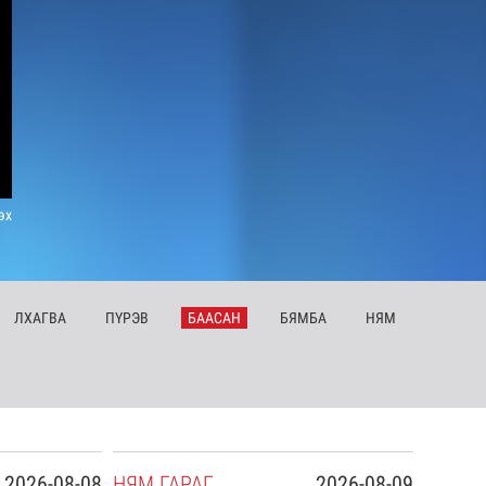
эх
ЛХ
АГВА
ПҮ
РЭВ
БА
АСАН
БЯ
МБА
НЯ
М
2026-08-08
НЯ
М
ГАРАГ
2026-08-09