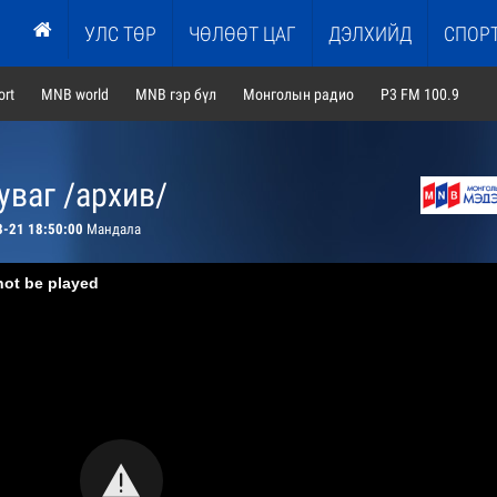
УЛС ТӨР
ЧӨЛӨӨТ ЦАГ
ДЭЛХИЙД
СПОР
rt
MNB world
MNB гэр бүл
Монголын радио
P3 FM 100.9
ваг /архив/
3-21 18:50:00
Мандала
not be played