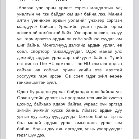
-Аливаа улс орны урлагт сэргэн мандалтын үе,
уналтын үе гэж байдаг юм шиг байна лээ. Манай
алтан үеийнхэн ардын урлагийг үнэхээр сэргээн
мандуулж байсан. Урлагийн уналт тухайн орны
хөгжилтэй холбоотой байх. Улс орон хөгжиж, залуу
үе гарч ирэхээр ардын өв соёл хойшоо суудаг юм
шиг байна. Монголчууд дэлхийд ардын урлаг, өв
соёл, спортоор гайхалдуулдаг. Одоо манай улс
дэлхийд ардын урлагаар гайхуулж байна. Үүний
нэг жишээ The HU хамтлаг. The HU хамтлаг ардын
сайхан өв соёлыг орчин үеийн хэв маягтай
хослуулж гарч ирсэн. Өв соёл гэдэг зүйл өөрөө
гайхамшигтай зүйл.
Одоо буцаад язгуурлаг байдалдаа орж байгаа үе.
Орчин үеийн урлагт нь программ техникийн хүчээр
цохиод байхаар ядарч байгаа учраас хүн эргээд
энгийн зүйлийг хүсэж байна. Иймээс ардын дуу
уртын дуу залуучууд дуулдаг болсон байна. Ер нь
бол манай ардын урлаг амьсгааны урлаг юм
байна. Ардын дуу аян аргадаж, үг нь ухааруулдаг
гэдэг шүү дээ.