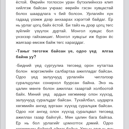
ёстой. Өөрийн тоглосон уран бүтээлийнхээ клип
хийлгэж байсан учраас өөрийн гэсэн хувцастай
болох шаардлага ч бий болсон. Урлагийн хүн
гадаад үзэмж дээр анхаарах хэрэгтэй байдаг. Ер
нь урлаг цогц байх ёстой. Би тайз нь дээр цогц төгс
зүйлийг үзүүлэх дуртай. Монгол хувцас бол
үнэхээр гайхамшиг. Монгол хувцсыг иж бүрэн ёс
жаягаар өмсөж байж төгс харагддаг.
-
Таныг төгсгөж байсан үе, одоо үед ялгаа
байна уу?
-Бидний үед сургуулиа төгсөөд орон нутагтаа
болон мэргэжлийн салбартаа ажилладаг байсан.
Одоо үед залуучууд урлагийн чиглэлээр
суралцуулах сонирхол буурсан байна. Энэ нь
цалин мөнгө болон ажиллах газартай холбоотой
байх. Миний үед ардын хөгжмөөр олон хүүхэд,
залуучууд суралцдаг байсан. Тухайлбал, шударга
хөгжмийн ангид зургаан хүүхэд суралцаж байсан.
Одоо нэг ангид олон хүүхэд суралцвал төгсөөд
ажиллах газар байхгүй.. Мөн цалин бага байгаа.
Ер нь бол урлагийг цомхотгох дэмий. Одоо
хөгжимчин байхгүй аймаг байна. Улсын ардын дуу