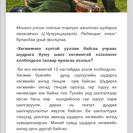
Монгол улсын соёлын тэргүүн ажилтан шударга
хөгжимчин Ц.Чулуунцэцэгийг Редакцын зочин”
буландаа урьж ярилцлаа.
-
Хөгжимчин
хүнтэй уулзаж байгаа учраас
шудрага буюу шанз хөгжимтэй хэзээнээс
холбогдсон талаар яриагаа эхэлье?
-Би энэ хөгжимтэй 12 настайдаа эхэлж холбогдсон.
Хөгжим бүжгийн дунд сургуулийн шударга
хөгжмийн ангид тэнцэж орж байсан. Шударга
хөгжмийн ангид тэнцэж ороход гар хуруу их
нөлөөлдөг юм байна лээ. Тухайн үед шалгалтаар
ирсэн багш нар хүүхдийнхээ гар хурууг харж
шалгаруулж, дараа нь театрт дуудаж
шалгаруулалтыг явуулж байсан. Би шалгалтдаа
тэнцээд урилгаа авахад шударга хөгжмийн ангид
хуваарилагдсан. Миний хувьд шударга хөгжмийн
ангид орох дургүй байсан.