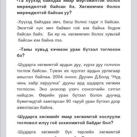
мөрөөдөлтэй байсан бэ. Хөгжимчин болох
мөрөөдөлтэй байсан уу?
-Хүүхэд байхдаа эмч, багш болно гэдэг л байсан.
Эмэгтэй хүн эмч байвал гоё юм байна бодож
байсан байх. Би ер нь хөгжимчин болох хувьтай
байсан юм байна лээ.
-
Таны хувьд
хэчнээн уран бүтээл тоглосон
бэ?
-Шударга хөгжимтэй ардын дуу, хүрээ дуу голчлон
тоглож байсан. Түмэн их чуулгат ардын урлагаар
амьсгал байлаа. 2004 оноос Дуучин Д.Болд “Нүд
чинь хайр харуулна” дууны ард шударга хөгжим
тоглосон. Энэ үнэхээр үзэгч сонсогчийн сэтгэл
нийцсэн. Өөрийн уран бүтээл болон дуучид
бүжигчидтэй хамтарсан 90 гаруй уран бүтээл дээр
ажилласан байна.
-
Шударга
хөгжмийг ямар хөгжимтэй хослуулж
тогловол илүү гоё зохиомжтой байдаг б
ол
?
-Шударга хөгжмийг бүх төрлийн хөгжимтэй