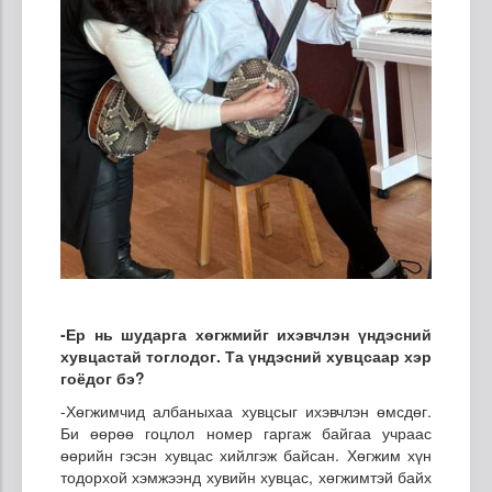
-
Ер
нь
шударга
хөгжмийг ихэвчлэн үндэсний
хувцастай тоглодог. Та үндэсний хувцсаар хэр
гоёдог бэ?
-Хөгжимчид албаныхаа хувцсыг ихэвчлэн өмсдөг.
Би өөрөө гоцлол номер гаргаж байгаа учраас
өөрийн гэсэн хувцас хийлгэж байсан. Хөгжим хүн
тодорхой хэмжээнд хувийн хувцас, хөгжимтэй байх