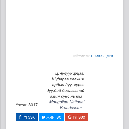
Нийтэлсэн:
Н.Алтанцэцэг
Ц.Чулуунцэцэг:
Шударга хөгжим
ардын дуу, хүрээ
дуу,бий биелгээний
амин сүнс нь юм
Mongolian National
Үзсэн: 3017
Broadcaster
ТҮГЭЭХ
ЖИРГЭХ
ТҮГЭЭХ