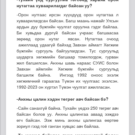
нутагтаа хуваарилагдаг байсан уу?
-Орон нутгаас ирсэн хүүхдүүд орон нутагтаа л
хуваарилагдсан байсан. Багш маань намайг Улсын
ардын дуу бүжгийн чуулгат оруулна гэдэг байлаа.
Би хувьдаа дургүй байсан учраас багшаасаа
зөрөөд орон нутаг явсан. Нутагтаа очоод
ажиллаад удаагүй байхад Завхан аймагт Хөгжим
бүжгийн сургууль байгуулагдсан. Тус сургуульд
шударга хөгжмийн багшаар томилогдож, гурван
жил багшилсан. Анхны шавь нараас СУИС болон
Завхан аймгийн Хөгжим бүжгийн сургуульд
багшилж байна. Ингээд 1992 оноос эхэлж
хөгжимчний гараагаа Түмэн их чуулгаас эхэлсэн.
1992-2023 он хүртэл Түмэн чуулгат ажилласан.
-
Анхны
цалин хэдэн төгрөг авч байсан бэ?
-Сайн санахгүй байна. Тухайн үедээ 250 төгрөг авч
байсан болов уу. Анхны цалингаа аваад ээждээ
өгч байсан. Ээж минь анхны цалингаа өөртөө
зориул гээд гоё ганган хувцас авч байлаа.
-
Та
хүүхэд байхдаа ямар мэргэжилтэй болох