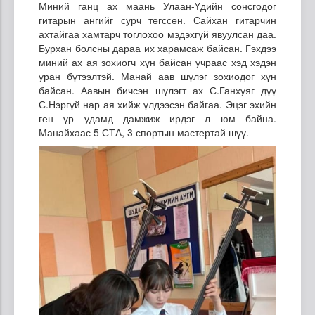
Миний ганц ах маань Улаан-Үдийн сонсгодог
гитарын ангийг сурч төгссөн. Сайхан гитарчин
ахтайгаа хамтарч тоглохоо мэдэхгүй явуулсан даа.
Бурхан болсны дараа их харамсаж байсан. Гэхдээ
миний ах ая зохиогч хүн байсан учраас хэд хэдэн
уран бүтээлтэй. Манай аав шүлэг зохиодог хүн
байсан. Аавын бичсэн шүлэгт ах С.Ганхуяг дүү
С.Нэргүй нар ая хийж үлдээсэн байгаа. Эцэг эхийн
ген үр удамд дамжиж ирдэг л юм байна.
Манайхаас 5 СТА, 3 спортын мастертай шүү.