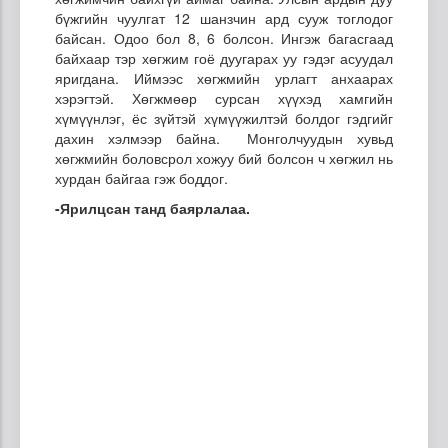
бүжгийн чуулгат 12 шанзчин ард сууж тоглодог
байсан. Одоо бол 8, 6 болсон. Ингэж багасгаад
байхаар тэр хөгжим гоё дуугарах уу гэдэг асуудал
яригдана. Иймээс хөгжмийн урлагт анхаарах
хэрэгтэй. Хөгжмөөр сурсан хүүхэд хамгийн
хүмүүнлэг, ёс зүйтэй хүмүүжилтэй болдог гэдгийг
дахин хэлмээр байна. Монголчуудын хувьд
хөгжмийн боловсрол хожуу бий болсон ч хөгжил нь
хурдан байгаа гэж боддог.
-Ярилцсан танд баярлалаа.