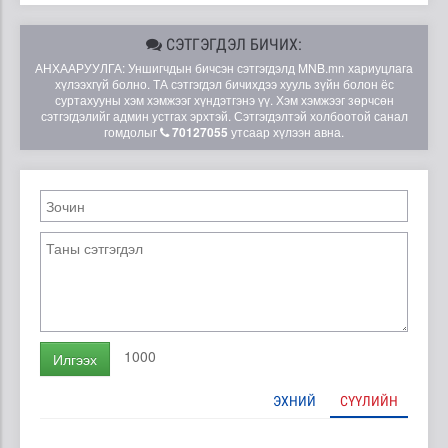
СЭТГЭГДЭЛ БИЧИХ:
АНХААРУУЛГА: Уншигчдын бичсэн сэтгэгдэлд MNB.mn хариуцлага
хүлээхгүй болно. ТА сэтгэгдэл бичихдээ хууль зүйн болон ёс
суртахууны хэм хэмжээг хүндэтгэнэ үү. Хэм хэмжээг зөрчсөн
сэтгэгдэлийг админ устгах эрхтэй. Сэтгэгдэлтэй холбоотой санал
гомдолыг
70127055
утсаар хүлээн авна.
1000
Илгээх
ЭХНИЙ
СҮҮЛИЙН