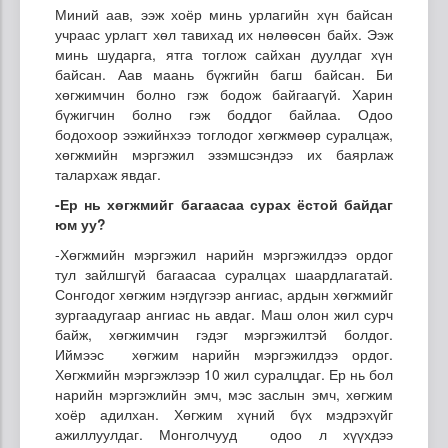
Миний аав, ээж хоёр минь урлагийн хүн байсан
учраас урлагт хөл тавихад их нөлөөсөн байх. Ээж
минь шударга, ятга тоглож сайхан дуулдаг хүн
байсан. Аав маань бүжгийн багш байсан. Би
хөгжимчин болно гэж бодож байгаагүй. Харин
бүжигчин болно гэж боддог байлаа. Одоо
бодохоор ээжийнхээ тоглодог хөгжмөөр суралцаж,
хөгжмийн мэргэжил эзэмшсэндээ их баярлаж
талархаж явдаг.
-
Ер нь
х
өгжмий
г
багаасаа сурах ёстой байдаг
юм уу?
-Хөгжмийн мэргэжил нарийн мэргэжилдээ ордог
тул зайлшгүй багаасаа суралцах шаардлагатай.
Сонгодог хөгжим нэгдүгээр ангиас, ардын хөгжмийг
зургаадугаар ангиас нь авдаг. Маш олон жил сурч
байж, хөгжимчин гэдэг мэргэжилтэй болдог.
Иймээс хөгжим нарийн мэргэжилдээ ордог.
Хөгжмийн мэргэжлээр 10 жил суралцдаг. Ер нь бол
нарийн мэргэжлийн эмч, мэс заслын эмч, хөгжим
хоёр адилхан. Хөгжим хүний бүх мэдрэхүйг
ажиллуулдаг. Монголчууд одоо л хүүхдээ