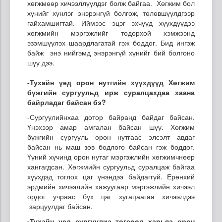
хөгжмөөр хичээллүүлдэг болж байгаа. Хөгжим бол
хүнийг хүнлэг энэрэнгүй болгож, төлөвшүүлдгээр
гайхамшигтай. Иймээс эцэг эхчүүд хүүхдүүдээ
хөгжмийн мэргэжлийг тодорхой хэмжээнд
эзэмшүүлэх шаардлагатай гэж боддог. Бид ингэж
байж энэ нийгэмд энэрэнгүй хүнийг бий болгоно
шүү дээ.
-
Тухайн
үед орон нутгийн хүүхдүүд Хөгжим
бүжгийн сургуульд ирж суралцахдаа хаана
байр
ладаг
байсан бэ?
-Сургуулийнхаа дотор байранд байдаг байсан.
Үнэхээр амар амгалан байсан шүү. Хөгжим
бүжгийн сургууль орон нутгаас элсэлт авдаг
байсан нь маш зөв бодлого байсан гэж боддог.
Үүний хүчинд орон нутаг мэргэжлийн хөгжимчнөөр
хангагдсан. Хөгжмийн сургуульд суралцаж байгаа
хүүхдэд тоглох цаг үнэндээ байдаггүй. Ерөнхий
эрдмийн хичээлийн хажуугаар мэргэжлийн хичээл
ордог учраас бүх цаг хугацаагаа хичээлдээ
зарцуулдаг байсан.
-
Тухайн
үед сургуулиа төгсөөд харьяа орон