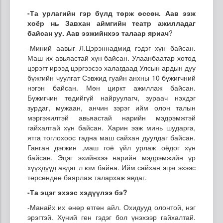
-Та урлагийн гэр бүлд төрж өссөн. Аав ээж
хоёр нь
Завхан
аймгийн театр ажилладаг
байсан уу. Аав ээжийнхээ талаар яриач
?
-Миний аавыг Л.Цэрэннадмид гэдэг хүн байсан.
Маш их авьяастай хүн байсан. Улаанбаатар хотод
цэрэгт ирээд цэргээсээ халагдаад Улсын ардын дуу
бүжгийн чуулгат Сэвжид гуайн анхны 10 бүжигчний
нэгэн байсан. Мөн циркт ажиллаж байсан.
Бүжигчин төдийгүй найруулагч, зураач нэхдэг
зурдаг, мужаан, анчин зэрэг ийм олон талын
мэргэжилтэй авьяастай нарийн мэдрэмжтэй
гайхалтай хүн байсан. Харин ээж минь шударга,
ятга тоглохоос гадна маш сайхан дуулдаг байсан.
Ганган дэгжин ,маш гоё үйл урлаж оёдог хүн
байсан. Эцэг эхийнхээ нарийн мэдрэмжийн үр
хүүхдүүд авдаг л юм байна. Ийм сайхан эцэг эхээс
төрсөндөө баярлаж талархаж явдаг.
-
Та
эцэг эхээс хэдүүлээ бэ?
-Манайх их өнөр өтгөн айл. Охидууд олонтой, нэг
эрэгтэй. Хүний ген гэдэг бол үнэхээр гайхалтай.