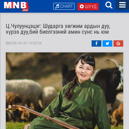
CHART
ШУУД
Ц.Чулуунцэцэг: Шударга хөгжим ардын дуу,
хүрээ дуу,бий биелгээний амин сүнс нь юм
2026-06-30 10:22:04