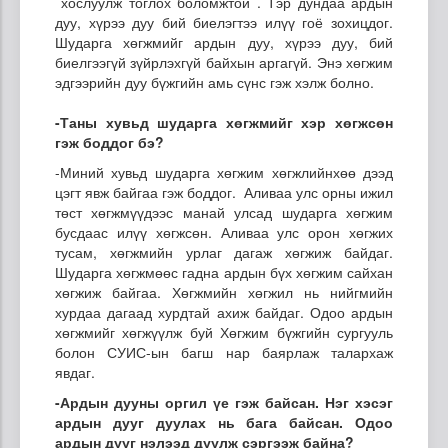
хослуулж тоглох боломжтой . Тэр дундаа ардын
дуу, хүрээ дуу бий биелэгтээ илүү гоё зохицдог.
Шударга хөгжмийг ардын дуу, хүрээ дуу, бий
биелгээгүй зүйрлэхгүй байхын аргагүй. Энэ хөгжим
эдгээрийн дуу бүжгийн амь сүнс гэж хэлж болно.
-
Таны
хувьд шударга хөгж
мийг
хэр хөгжсөн
гэж бод
дог
бэ?
-Миний хувьд шударга хөгжим хөгжлийнхөө дээд
цэгт явж байгаа гэж боддог. Аливаа улс орны ижил
төст хөгжмүүдээс манай улсад шударга хөгжим
бусдаас илүү хөгжсөн. Аливаа улс орон хөгжих
тусам, хөгжмийн урлаг дагаж хөгжиж байдаг.
Шударга хөгжмөөс гадна ардын бүх хөгжим сайхан
хөгжиж байгаа. Хөгжмийн хөгжил нь нийгмийн
хурдаа дагаад хурдтай ахиж байдаг. Одоо ардын
хөгжмийг хөгжүүлж буй Хөгжим бүжгийн сургууль
болон СУИС-ын багш нар баярлаж талархаж
явдаг.
-
Ардын
дууны оргил үе гэж байсан. Нэг хэсэг
ардын дууг дуул
ах нь бага байсан.
Одоо
ардын дууг нэлээд дуулж сэргээж байна?