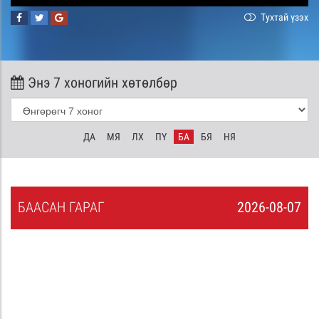
Тухтай үзэх
Энэ 7 хоногийн хөтөлбөр
ДА
МЯ
ЛХ
ПҮ
БА
БЯ
НЯ
БА
АСАН
ГАРАГ
2026-08-07
6