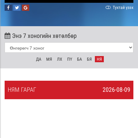
Тухтай үзэх
Энэ 7 хоногийн хөтөлбөр
ДА
МЯ
ЛХ
ПҮ
БА
БЯ
НЯ
НЯ
М
ГАРАГ
2026-08-09
8