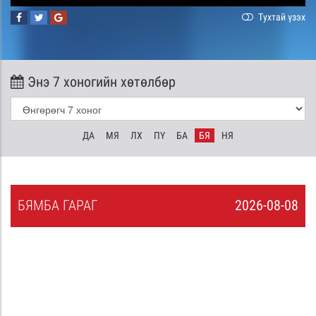
Тухтай үзэх
Энэ 7 хоногийн хөтөлбөр
ДА
МЯ
ЛХ
ПҮ
БА
БЯ
НЯ
БЯ
МБА
ГАРАГ
2026-08-08
7