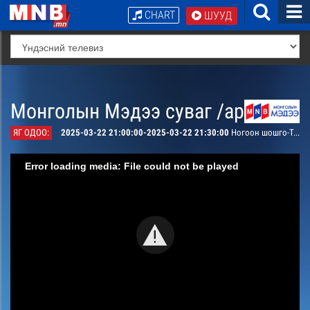
CHART
ШУУД
Монголын Мэдээ суваг /архив/
ЯГ ОДОО:
2025-03-22 21:00:00-2025-03-22 21:30:00
Ногоон шошго-Тэрэлж “тархинасаа” ялзарч байна
Error loading media: File could not be played