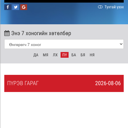
Тухтай үзэх
Энэ 7 хоногийн хөтөлбөр
ДА
МЯ
ЛХ
ПҮ
БА
БЯ
НЯ
ПҮ
РЭВ
ГАРАГ
2026-08-06
5