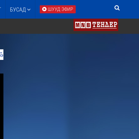
Т
БУСАД
ШУУД ЭФИР