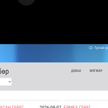
Тухтай үз
бөр
ДА
ВАА
МЯ
ГМАР
АСАН
ГАРАГ
2026-08-07
БЯ
МБА
ГАРАГ