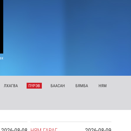
эх
ЛХ
АГВА
ПҮ
РЭВ
БА
АСАН
БЯ
МБА
НЯ
М
2026-08-08
НЯ
М
ГАРАГ
2026-08-09