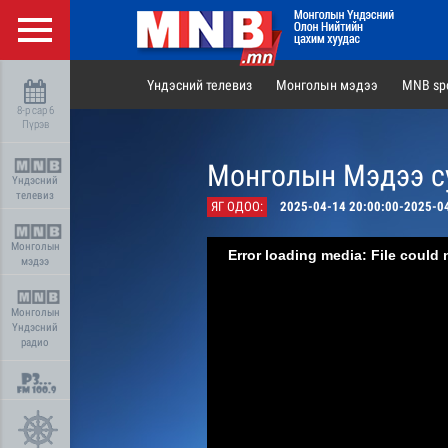
Үндэсний телевиз
Монголын мэдээ
MNB spo
8-р сар 6
Пүрэв
Монголын Мэдээ су
Үндэсний
телевиз
ЯГ ОДОО:
2025-04-14 20:00:00-2025-0
Монголын
Error loading media: File could 
мэдээ
Монголын
Үндэсний
радио