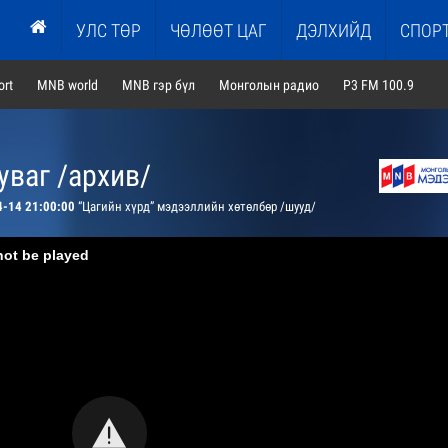
УЛС ТӨР
ЧӨЛӨӨТ ЦАГ
ДЭЛХИЙД
СПОР
rt
MNB world
MNB гэр бүл
Монголын радио
P3 FM 100.9
ваг /архив/
4-14 21:00:00
“Цагийн хүрд” мэдээллийн хөтөлбөр /шууд/
not be played