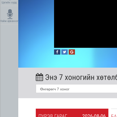
Цагийн хүрд
Найм арваннэг
Энэ 7 хоногийн хөтөл
ПҮ
РЭВ
ГАРАГ
2026-08-06
2026-08-05
БА