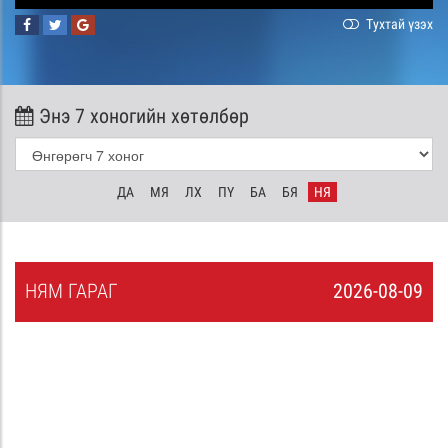
Тухтай үзэх
Энэ 7 хоногийн хөтөлбөр
ДА
МЯ
ЛХ
ПҮ
БА
БЯ
НЯ
НЯ
М
ГАРАГ
2026-08-09
8