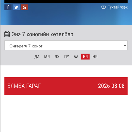
Тухтай үзэх
Энэ 7 хоногийн хөтөлбөр
ДА
МЯ
ЛХ
ПҮ
БА
БЯ
НЯ
БЯ
МБА
ГАРАГ
2026-08-08
7