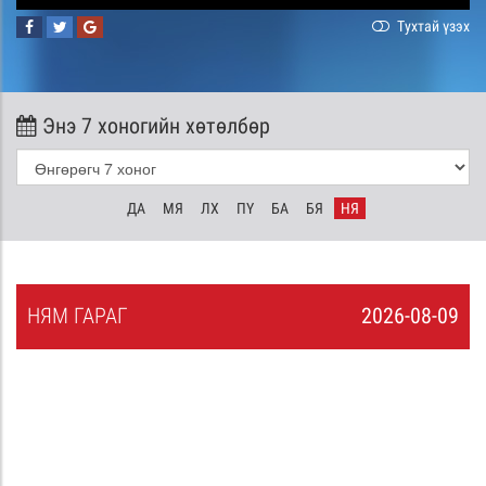
Тухтай үзэх
Энэ 7 хоногийн хөтөлбөр
ДА
МЯ
ЛХ
ПҮ
БА
БЯ
НЯ
НЯ
М
ГАРАГ
2026-08-09
8