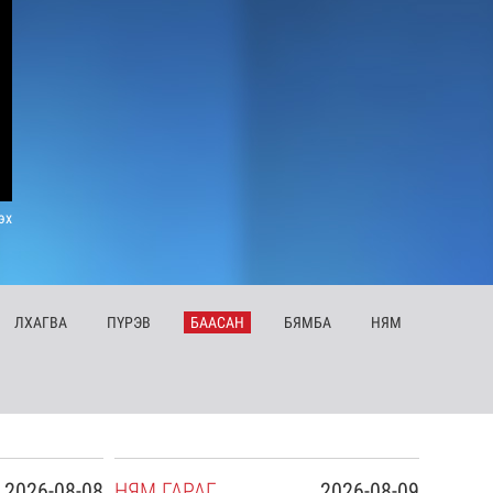
эх
ЛХ
АГВА
ПҮ
РЭВ
БА
АСАН
БЯ
МБА
НЯ
М
2026-08-08
НЯ
М
ГАРАГ
2026-08-09