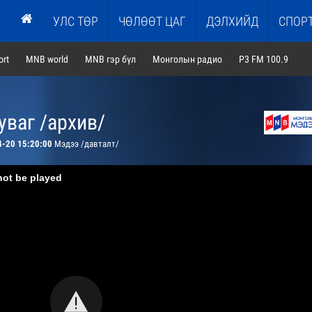
УЛС ТӨР
ЧӨЛӨӨТ ЦАГ
ДЭЛХИЙД
СПОР
rt
MNB world
MNB гэр бүл
Монголын радио
P3 FM 100.9
ваг /архив/
4-20 15:20:00
Мэдээ /давталт/
not be played