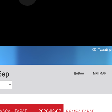
Тухтай үз
бөр
ДА
ВАА
МЯ
ГМАР
А
АСАН
ГАРАГ
2026-08-07
БЯ
МБА
ГАРАГ