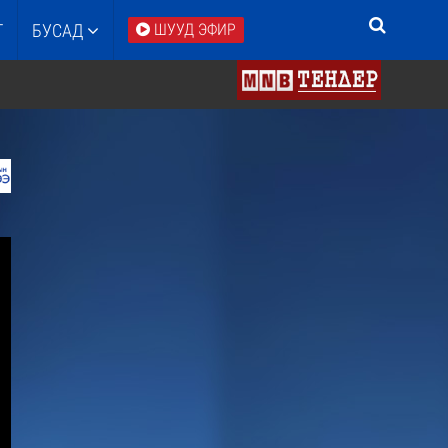
Т
БУСАД
ШУУД ЭФИР