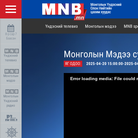
Үндэсний телевиз
Монголын мэдээ
MNB spo
8-р сар 7
Баасан
Монголын Мэдээ су
Үндэсний
телевиз
ЯГ ОДОО:
2025-04-20 15:00:00-2025-0
Монголын
Error loading media: File could 
мэдээ
Монголын
Үндэсний
радио