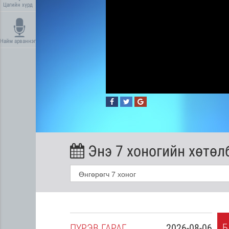
Цагийн хүрд
Найм арваннэг
Энэ 7 хоногийн хөтөл
Б
2026-08-05
ПҮ
РЭВ
ГАРАГ
2026-08-06