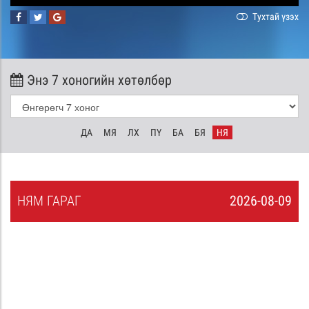
Тухтай үзэх
Энэ 7 хоногийн хөтөлбөр
ДА
МЯ
ЛХ
ПҮ
БА
БЯ
НЯ
НЯ
М
ГАРАГ
2026-08-09
8